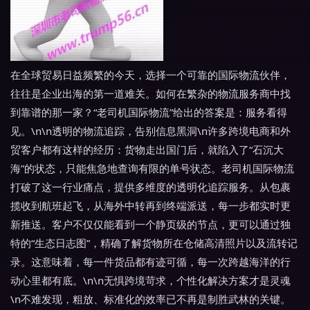
在全球贸易日益频繁的今天，选择一个可靠的国际物流伙伴，
往往是企业出海的第一道难关。如何在繁杂的物流服务商中找
到靠谱的那一家？“老司机国际物流”给出的答案是：服务看得
见。\n\n透明的物流追踪，告别信息黑洞\n许多跨境电商和外
贸客户都有这样的经历：货物走出国门后，就陷入了“石沉大
海”的状态，只能焦急地查询有限的单号状态。老司机国际物流
打破了这一行业痛点，提供多维度的透明化追踪服务。从包裹
揽收到航班起飞，从海外中转再到终端派送，每一步都实时更
新推送。客户不仅仅能看到一个静页级的节点，更可以通过独
特的“生态日志图”，精确了解货物所在仓储高清照片以及流转记
录。这意味着，每一件货品都有迹可循，每一次跨越海洋的行
动心里都有底。\n\n无惧跨境苛求，个性化解决方案才是灵魂
\n不难发现，粗放、标准化的效率已不再是制胜武林的关键。