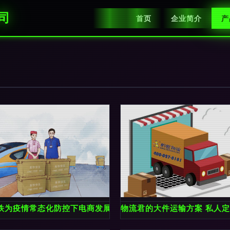
司
首页
企业简介
产
义赛事物流新标杆
高铁为疫情常态化防控下电商发展注入动能
物流君的大件运输方案 私人